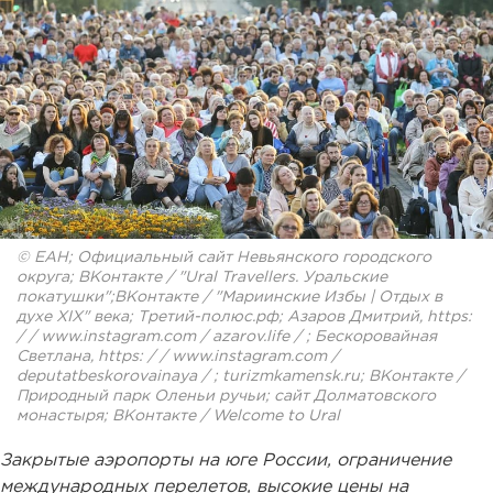
© ЕАН; Официальный сайт Невьянского городского
округа; ВКонтакте / "Ural Travellers. Уральские
покатушки";ВКонтакте / "Мариинские Избы | Отдых в
духе ХIХ" века; Третий-полюс.рф; Азаров Дмитрий, https:
/ / www.instagram.com / azarov.life / ; Бескоровайная
Светлана, https: / / www.instagram.com /
deputatbeskorovainaya / ; turizmkamensk.ru; ВКонтакте /
Природный парк Оленьи ручьи; сайт Долматовского
монастыря; ВКонтакте / Welcome to Ural
Закрытые аэропорты на юге России, ограничение
международных перелетов, высокие цены на