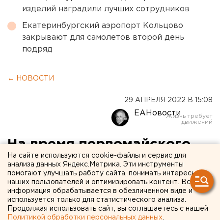
изделий наградили лучших сотрудников
Екатеринбургский аэропорт Кольцово
закрывают для самолетов второй день
подряд
← НОВОСТИ
29 АПРЕЛЯ 2022 В 15:08
ЕАНовости
На время первомайского
На сайте используются cookie-файлы и сервис для
фейерверка некоторые
анализа данных Яндекс.Метрика. Эти инструменты
помогают улучшать работу сайта, понимать интересы
автобусы в Челябинске
наших пользователей и оптимизировать контент. Вся
изменят маршруты
информация обрабатывается в обезличенном виде и
используется только для статистического анализа.
Продолжая использовать сайт, вы соглашаетесь с нашей
Политикой обработки персональных данных
.