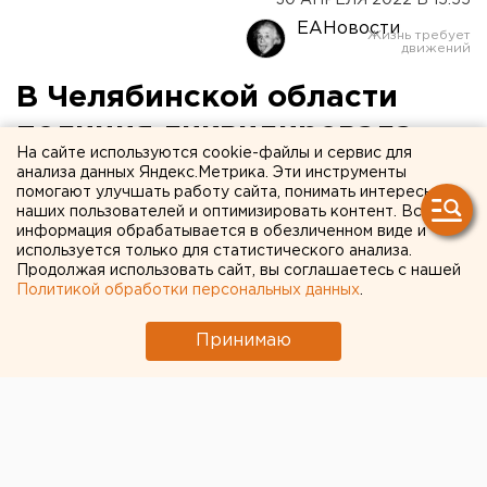
30 АПРЕЛЯ 2022 В 15:55
ЕАНовости
В Челябинской области
полиция ликвидировала
На сайте используются cookie-файлы и сервис для
лабораторию и интернет-
анализа данных Яндекс.Метрика. Эти инструменты
помогают улучшать работу сайта, понимать интересы
магазин по продаже
наших пользователей и оптимизировать контент. Вся
информация обрабатывается в обезличенном виде и
наркотиков
используется только для статистического анализа.
Продолжая использовать сайт, вы соглашаетесь с нашей
Политикой обработки персональных данных
.
Принимаю