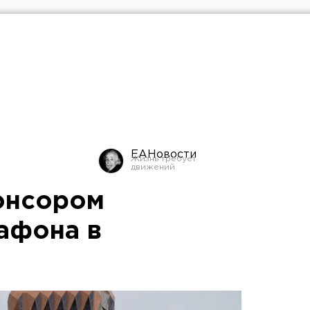
ЕАНовости
онсором
афона в