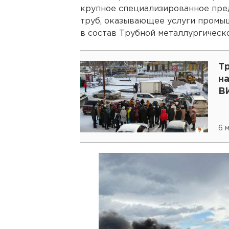
крупное специализированное пре
труб, оказывающее услуги промыш
в состав Трубной металлургическ
Т
на
В
6 м