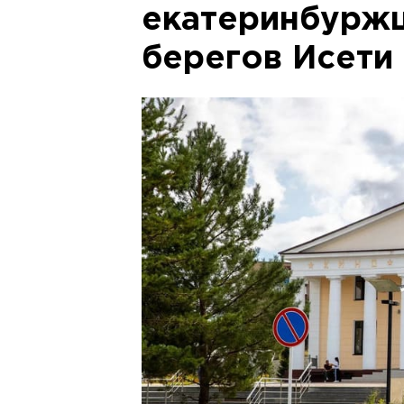
екатеринбуржц
берегов Исети