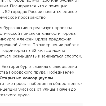
т, то город получит 250 млн рублей от
ции. Планируется, что с помощью
 в 52 городах России появится единое
ическое пространство.
нбурга активно реализует проекты,
стической привлекательности города.
еринбурга Алексей Орлов предложил
ережной Исети. По завершении работ в
 территория на 32 км, где можно
ваться, размышлять и заниматься спортом.
 Екатеринбурга заявила о завершении
ства Городского пруда. Победителем
Открытым консорциумом
Этот же проект победил на общественных
нцепции участков от улицы Ткачей до
етского пруда.