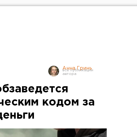
Анна Гринь
обзаведется
ческим кодом за
деньги