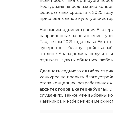
Если проект Екатеринбурга победи
Ростуризма на реализацию концеп
федеральных средств к 2025 году
привлекательное культурно-истор
Напомним, администрация Екатери
направленные на повышение тури
Так, летом 2021 года глава Екат
суперпроект благоустройства наб
столице Урала должна получиться
отдыхать, гулять, общаться, любо
Двадцать седьмого октября мэрия
конкурса по проекту благоустрой
стала концепция, разработанная
«
архитекторов Екатеринбурга»
. 
слушаниях. Также уже выбраны ко
Лыжников и набережной Верх-Ист