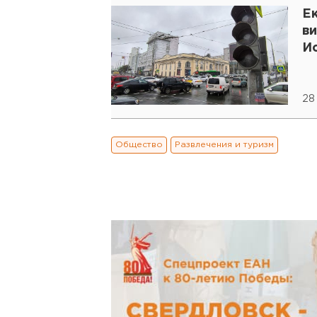
Е
в
И
28
Общество
Развлечения и туризм