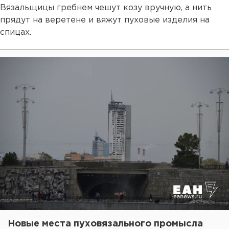
Вязальщицы гребнем чешут козу вручную, а нить
прядут на веретене и вяжут пуховые изделия на
спицах.
Новые места пуховязального промысла