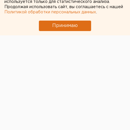
используется только для статистического анализа.
Продолжая использовать сайт, вы соглашаетесь с нашей
Политикой обработки персональных данных
.
Принимаю
© Дмитрий Иванов
Депутаты "медицинской фракции" думы
Екатеринбурга вовлекают все больше населения в
диспансеризацию
. Медобследование уже прошли
люди с ограниченными возможностями здоровья
в
поликлинике № 2
(ЦГКБ № 24) на улице Шварца.
Как рассказывает депутат
Анастасия Немец
, здание