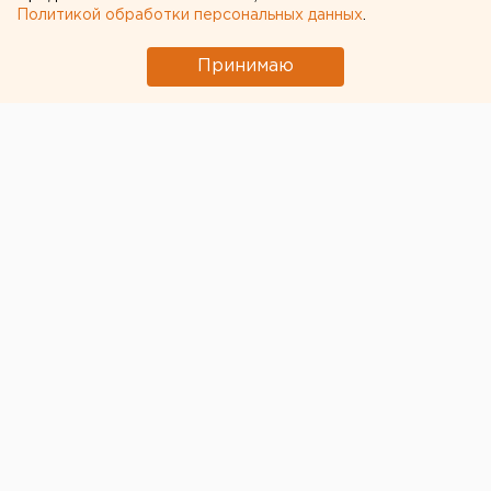
Политикой обработки персональных данных
.
Принимаю
© Pixabay.com
Россия вошла в список стран, гражданам которых
будут доступны
туристические поездки в Японию
.
Эта страна с 10 июня открывается для приема
только организованных групп путешественников
.
Самостоятельных туристов туда пока не пустят.
Как сообщает
Ассоциация туроператоров России
,