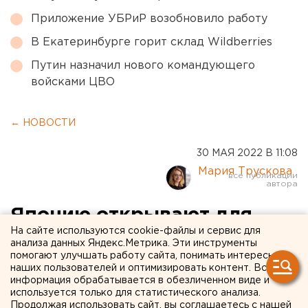
Приложение УБРиР возобновило работу
В Екатеринбурге горит склад Wildberries
Путин назначил нового командующего
войсками ЦВО
← НОВОСТИ
30 МАЯ 2022 В 11:08
Мария Трускова
Японию открывают для
На сайте используются cookie-файлы и сервис для
российских туристов
анализа данных Яндекс.Метрика. Эти инструменты
помогают улучшать работу сайта, понимать интересы
наших пользователей и оптимизировать контент. Вся
информация обрабатывается в обезличенном виде и
используется только для статистического анализа.
Продолжая использовать сайт, вы соглашаетесь с нашей