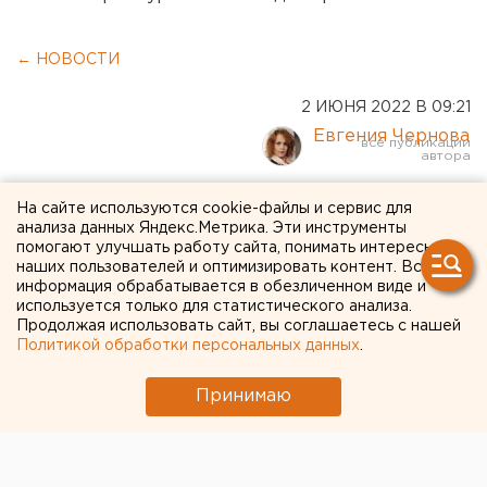
← НОВОСТИ
2 ИЮНЯ 2022 В 09:21
Евгения Чернова
Оренбуржцы
На сайте используются cookie-файлы и сервис для
анализа данных Яндекс.Метрика. Эти инструменты
пожаловались депутату
помогают улучшать работу сайта, понимать интересы
наших пользователей и оптимизировать контент. Вся
Госдумы на накрутку
информация обрабатывается в обезличенном виде и
голосов за объекты
используется только для статистического анализа.
Продолжая использовать сайт, вы соглашаетесь с нашей
благоустройства
Политикой обработки персональных данных
.
Принимаю
Они считают, что парк в северо-восточном
районе незаслуженно остался «за бортом».