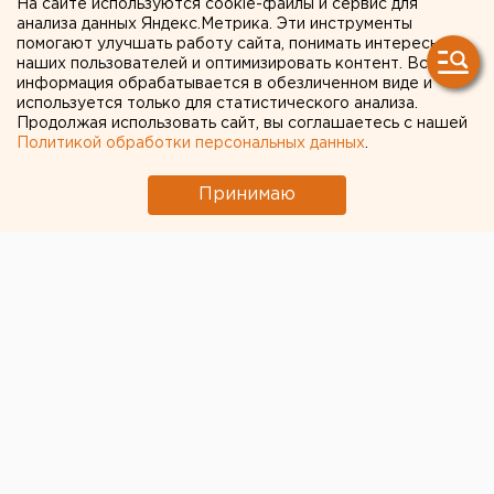
На сайте используются cookie-файлы и сервис для
анализа данных Яндекс.Метрика. Эти инструменты
Дня России в Кургане
помогают улучшать работу сайта, понимать интересы
наших пользователей и оптимизировать контент. Вся
информация обрабатывается в обезличенном виде и
используется только для статистического анализа.
Продолжая использовать сайт, вы соглашаетесь с нашей
Политикой обработки персональных данных
.
Принимаю
© Группа фестиваля "Русское поле" во "ВКонтакте"
В Кургане главным событием Дня России, который