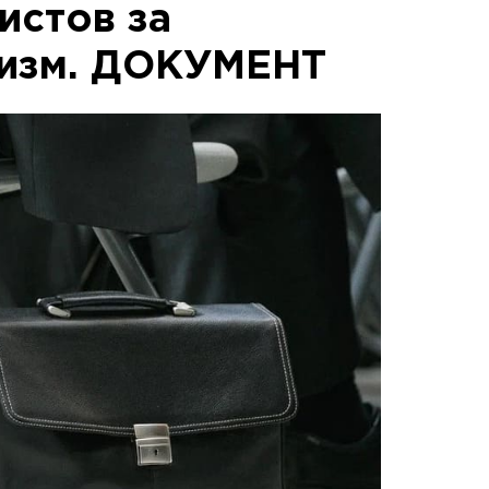
истов за
оизм. ДОКУМЕНТ