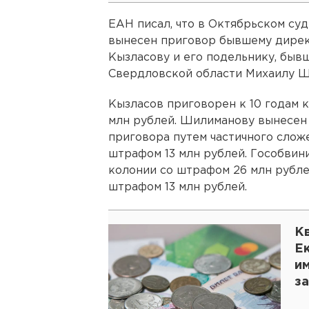
ЕАН писал, что в Октябрьском суд
вынесен приговор бывшему дире
Кызласову и его подельнику, быв
Свердловской области Михаилу Ш
Кызласов приговорен к 10 годам 
млн рублей. Шилиманову вынесен
приговора путем частичного сложе
штрафом 13 млн рублей. Гособвин
колонии со штрафом 26 млн рублей
штрафом 13 млн рублей.
Кв
Е
и
з