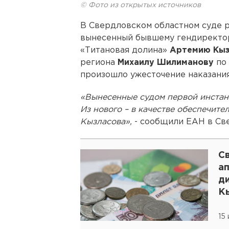
© Фото из открытых источников
В Свердловском областном суде 
вынесенный бывшему гендиректор
«Титановая долина»
Артемию Кыз
региона
Михаилу Шилиманову
по
произошло ужесточение наказания
«Вынесенные судом первой инстан
Из нового – в качестве обеспечит
Кызласова»,
- сообщили ЕАН в Све
С
ап
д
К
15