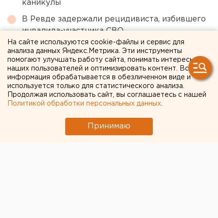
каникулы
В Ревде задержали рецидивиста, избившего
инвалида-участника СВО
На сайте используются cookie-файлы и сервис для
Выросло число пострадавших после атаки
анализа данных Яндекс.Метрика. Эти инструменты
БПЛА на НПЗ в Краснодарском крае
помогают улучшать работу сайта, понимать интересы
наших пользователей и оптимизировать контент. Вся
Перебои с водой в Екатеринбурге: что
информация обрабатывается в обезличенном виде и
используется только для статистического анализа.
известно к этому часу
Продолжая использовать сайт, вы соглашаетесь с нашей
Поиски нового главы культуры
Политикой обработки персональных данных
.
Екатеринбурга зашли в тупик
Принимаю
← НОВОСТИ
16 ИЮНЯ 2022 В 07:51
ЕАНовости
Москва согласовала