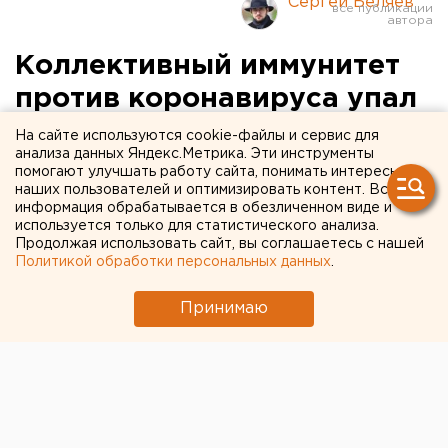
Сергей Беляев
Коллективный иммунитет
против коронавируса упал
до 26,8 % в Свердловской
На сайте используются cookie-файлы и сервис для
анализа данных Яндекс.Метрика. Эти инструменты
области
помогают улучшать работу сайта, понимать интересы
наших пользователей и оптимизировать контент. Вся
информация обрабатывается в обезличенном виде и
используется только для статистического анализа.
Продолжая использовать сайт, вы соглашаетесь с нашей
Политикой обработки персональных данных
.
Принимаю