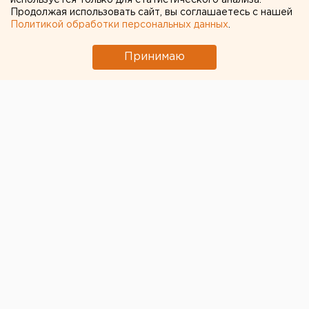
используется только для статистического анализа.
проверить действия
Продолжая использовать сайт, вы соглашаетесь с нашей
администрации Челябинска
Политикой обработки персональных данных
.
Принимаю
© АнтиСмог
Депутат Центрального района Челябинска Елена