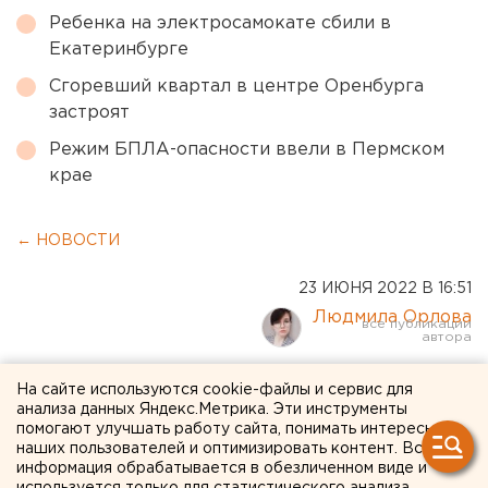
Ребенка на электросамокате сбили в
Екатеринбурге
Сгоревший квартал в центре Оренбурга
застроят
Режим БПЛА-опасности ввели в Пермском
крае
← НОВОСТИ
23 ИЮНЯ 2022 В 16:51
Людмила Орлова
Можно ли вообще
На сайте используются cookie-файлы и сервис для
анализа данных Яндекс.Метрика. Эти инструменты
расширять дорогу: депутат
помогают улучшать работу сайта, понимать интересы
наших пользователей и оптимизировать контент. Вся
попросила силовиков
информация обрабатывается в обезличенном виде и