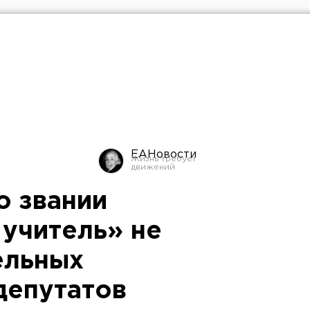
ЕАНовости
о звании
учитель» не
ельных
депутатов