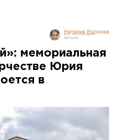
Наталия Вълкова
й»: мемориальная
орчестве Юрия
оется в