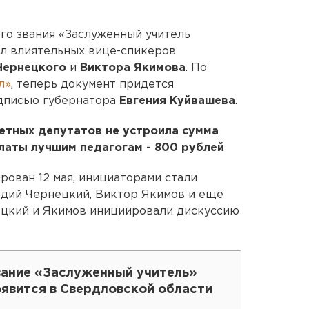
го звания «Заслуженный учитель
ил влиятельных вице-спикеров
Чернецкого
и
Виктора Якимова
. По
л»
, теперь документ придется
одписью губернатора
Евгения Куйвашева
.
етных депутатов не устроила сумма
аты лучшим педагогам - 800 рублей
рован 12 мая, инициаторами стали
дий Чернецкий, Виктор Якимов и еще
ецкий и Якимов инициировали дискуссию
вание «Заслуженный учитель»
оявится в Свердловской области