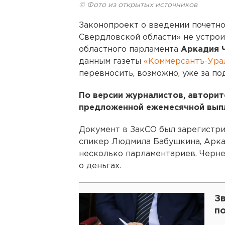
© Фото из открытых источников
Законопроект о введении почетно
Свердловской области» не устро
областного парламента
Аркадия 
данным газеты
«Коммерсантъ-Ура
перевносить, возможно, уже за п
По версии журналистов, авторит
предложенной ежемесячной выпл
Документ в ЗакСО был зарегистри
спикер Людмила Бабушкина, Арка
несколько парламентариев. Черн
о деньгах.
З
п