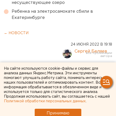
несуществующее озеро
Ребенка на электросамокате сбили в
Екатеринбурге
← НОВОСТИ
24 ИЮНЯ 2022 В 19:18
Сергей Беляев
Андрей Козицын
На сайте используются cookie-файлы и сервис для
анализа данных Яндекс.Метрика. Эти инструменты
представил музейный
помогают улучшать работу сайта, понимать интересы
наших пользователей и оптимизировать контент. Вся
комплекс УГМК главе
информация обрабатывается в обезличенном виде и
Ростуризма. ФОТО
используется только для статистического анализа.
Продолжая использовать сайт, вы соглашаетесь с нашей
Политикой обработки персональных данных
.
Принимаю