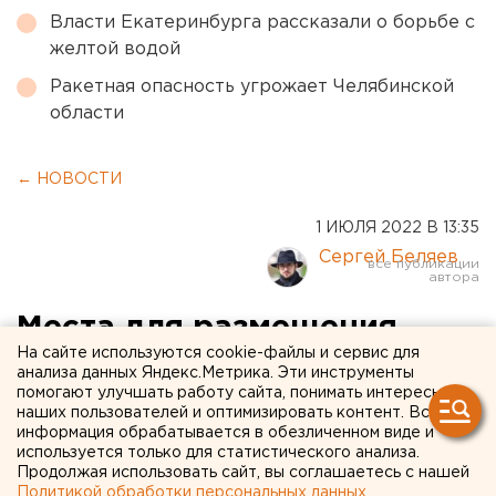
Власти Екатеринбурга рассказали о борьбе с
желтой водой
Ракетная опасность угрожает Челябинской
области
← НОВОСТИ
1 ИЮЛЯ 2022 В 13:35
Сергей Беляев
Места для размещения
На сайте используются cookie-файлы и сервис для
беженцев с Донбасса
анализа данных Яндекс.Метрика. Эти инструменты
помогают улучшать работу сайта, понимать интересы
утвердил губернатор
наших пользователей и оптимизировать контент. Вся
Свердловской области.
информация обрабатывается в обезличенном виде и
используется только для статистического анализа.
СПИСОК
Продолжая использовать сайт, вы соглашаетесь с нашей
Политикой обработки персональных данных
.