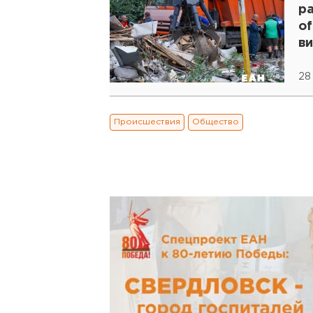
р
of
в
28
Происшествия
Общество