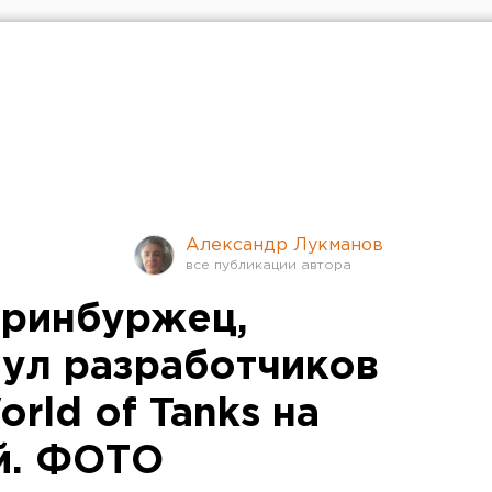
Александр Лукманов
еринбуржец,
ул разработчиков
rld of Tanks на
й. ФОТО