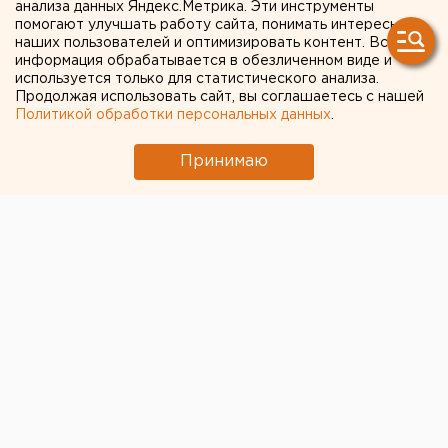
горящем складе в Екатеринбурге
анализа данных Яндекс.Метрика. Эти инструменты
помогают улучшать работу сайта, понимать интересы
наших пользователей и оптимизировать контент. Вся
← НОВОСТИ
информация обрабатывается в обезличенном виде и
используется только для статистического анализа.
Продолжая использовать сайт, вы соглашаетесь с нашей
7 ИЮЛЯ 2022 В 10:37
Политикой обработки персональных данных
.
Валентина Яковлева
Принимаю
Цены на капусту и гречку
снизились в Челябинской
области