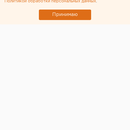
Политикой обработки персональных данных
.
Принимаю
© Фото из открытых источников
Свердловская прокуратура направила в суд
уголовное дело о незаконном обороте
огнестрельного оружия и боеприпасов к нему.
Под
следствием два жителя Каменска-Уральского 51 и
48 лет.