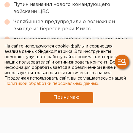
Путин назначил нового командующего
войсками ЦВО
Челябинцев предупредили о возможном
выходе из берегов реки Миасс
Возвращение смертной казни в России сочли
преждевременным
На сайте используются cookie-файлы и сервис для
анализа данных Яндекс.Метрика. Эти инструменты
Под Екатеринбургом диверсанты взорвали
помогают улучшать работу сайта, понимать интересы
наших пользователей и оптимизировать контент. Вся
создателя дрона «Упырь»
информация обрабатывается в обезличенном виде и
используется только для статистического анализа.
Продолжая использовать сайт, вы соглашаетесь с нашей
← НОВОСТИ
Политикой обработки персональных данных
.
11 ИЮЛЯ 2022 В 13:40
Принимаю
Елена Мицих
Будущий крупный
инвестпроект в