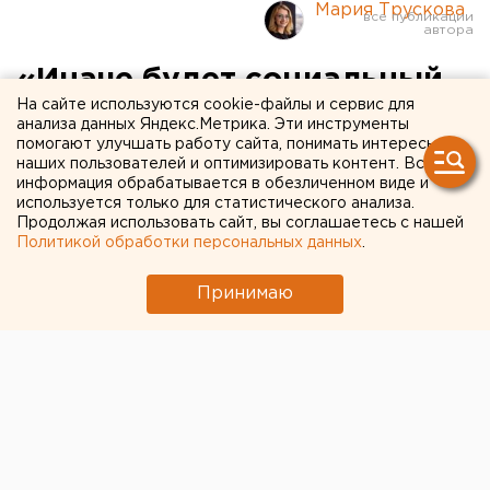
Мария Трускова
«Иначе будет социальный
На сайте используются cookie-файлы и сервис для
взрыв»: жителям
анализа данных Яндекс.Метрика. Эти инструменты
помогают улучшать работу сайта, понимать интересы
курганского Кетово снова
наших пользователей и оптимизировать контент. Вся
дали надежду на новую
информация обрабатывается в обезличенном виде и
используется только для статистического анализа.
школу
Продолжая использовать сайт, вы соглашаетесь с нашей
Политикой обработки персональных данных
.
Принимаю