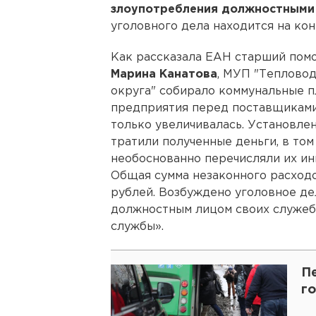
злоупотребления должностными
уголовного дела находится на ко
Как рассказала ЕАН старший пом
Марина Канатова
, МУП "Теплово
округа" собирало коммунальные п
предприятия перед поставщиками
только увеличивалась. Установле
тратили полученные деньги, в том 
необоснованно перечисляли их ин
Общая сумма незаконного расходо
рублей. Возбуждено уголовное дел
должностным лицом своих служеб
службы».
П
г