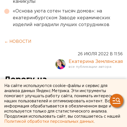
каникулы
«Основа уюта сотен тысяч домов»: на
екатеринбургском Заводе керамических
изделий наградили лучших сотрудников
← НОВОСТИ
26 ИЮЛЯ 2022 В 11:56
Екатерина Землянская
Дорогу на
На сайте используются cookie-файлы и сервис для
екатеринбургском
анализа данных Яндекс.Метрика. Эти инструменты
помогают улучшать работу сайта, понимать интересы
Компрессорном, которую
наших пользователей и оптимизировать контент. Вся
объезжали автобусы,
информация обрабатывается в обезличенном виде и
используется только для статистического анализа.
отремонтировали после
Продолжая использовать сайт, вы соглашаетесь с нашей
Политикой обработки персональных данных
.
публикации ЕАН. ФОТО