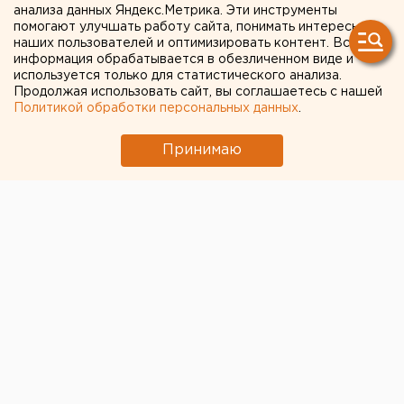
анализа данных Яндекс.Метрика. Эти инструменты
помогают улучшать работу сайта, понимать интересы
Средняя зарплата жителей
наших пользователей и оптимизировать контент. Вся
Оренбуржья выросла, а
информация обрабатывается в обезличенном виде и
используется только для статистического анализа.
реальная - снизилась
Продолжая использовать сайт, вы соглашаетесь с нашей
Политикой обработки персональных данных
.
Средняя зарплата в Оренбургской области
Принимаю
выросла на 10,5 %.