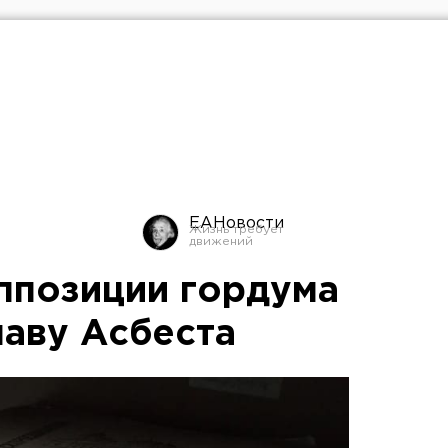
ЕАНовости
ппозиции гордума
лаву Асбеста