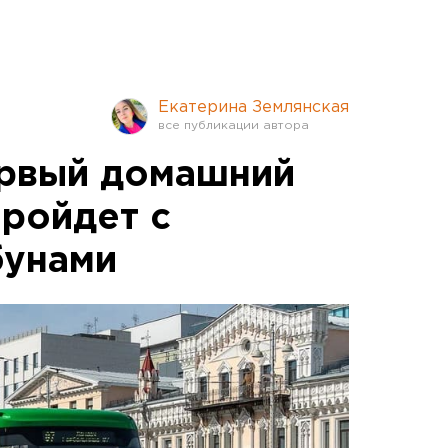
Екатерина Землянская
первый домашний
пройдет с
бунами