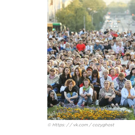
© Https: / / vk.com / cozyghost