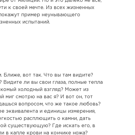
ире от милиции. Но и это далеко не всё,
ти к своей мечте. Из всех жизненных
 покажут пример неунывающего
зненных испытаний.
. Ближе, вот так. Что вы там видите?
 Видите ли вы свои глаза, полные тепла
акомый холодный взгляд? Может из
й миг смотрю на вас я? И вот он, тот
дашься вопросом, что же такое любовь?
ее эквивалента и единицы измерения,
легкостью расплющить о камни, дать
ой существующую? Где искать его, в
ли в капле крови на кончике ножа?