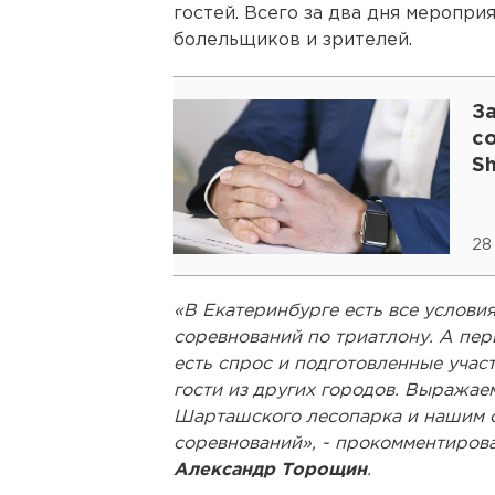
гостей. Всего за два дня меропри
болельщиков и зрителей.
З
с
Sh
28
«В Екатеринбурге есть все услови
соревнований по триатлону. А перв
есть спрос и подготовленные участ
гости из других городов. Выражае
Шарташского лесопарка и нашим с
соревнований», - прокомментирова
Александр Торощин
.