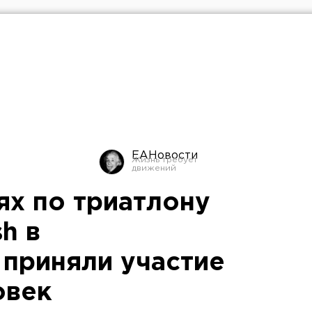
ЕАНовости
ях по триатлону
h в
 приняли участие
овек