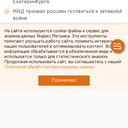
Екатеринбурге
МИД призвал россиян готовиться к затяжной
войне
Приложение УБРиР возобновило работу
На сайте используются cookie-файлы и сервис для
анализа данных Яндекс.Метрика. Эти инструменты
Возвращение смертной казни в России сочли
помогают улучшать работу сайта, понимать интересы
преждевременным
наших пользователей и оптимизировать контент. Вся
информация обрабатывается в обезличенном виде и
Участок с челябинским элеватором выставят
используется только для статистического анализа.
на аукцион по КРТ в этом году
Продолжая использовать сайт, вы соглашаетесь с нашей
Политикой обработки персональных данных
.
← НОВОСТИ
Принимаю
2 АВГУСТА 2022 В 17:39
Юлия Литвиненко
«Пятерочка» откроет
магазины низких цен под