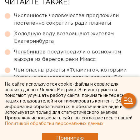
ЧИТАЙТЕ ТАКЖЕ:
Численность человечества предложили
постепенно сократить ради планеты
Холодную воду возвращают жителям
Екатеринбурга
Челябинцев предупредили о возможном
выходе из берегов реки Миасс
Чем опасны ракеты «Фламинго», которыми
Украина атаковала тыловые регионы РФ
На сайте используются cookie-файлы и сервис для
Власти Екатеринбурга рассказали о борьбе с
анализа данных Яндекс.Метрика. Эти инструменты
желтой водой
помогают улучшать работу сайта, понимать интересы
наших пользователей и оптимизировать контент. Вся
информация обрабатывается в обезличенном виде и
используется только для статистического анализа.
← НОВОСТИ
Продолжая использовать сайт, вы соглашаетесь с нашей
Политикой обработки персональных данных
.
3 АВГУСТА 2022 В 12:47
Александр Лукманов
Принимаю