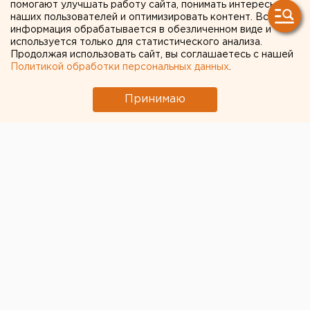
из Свердловской области
помогают улучшать работу сайта, понимать интересы
наших пользователей и оптимизировать контент. Вся
информация обрабатывается в обезличенном виде и
используется только для статистического анализа.
Продолжая использовать сайт, вы соглашаетесь с нашей
Политикой обработки персональных данных
.
Принимаю
© Фото из открытых источников
Врачи екатеринбургской ДГКБ № 9 выписали 11-
летнюю девочку из Нижней Синячихи Алапаевского
района. Она была доставлена туда с ранением в