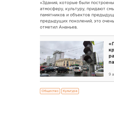
«Здания, которые были построены
атмосферу, культуру, придают см
памятников и объектов предыдущ
предыдущих поколений, это очень
отметил Ананьев.
«Г
к
р
п
Е
9 а
Общество
Культура