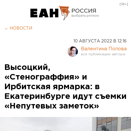
[18+]
РОССИЯ
Екатеринбург
← НОВОСТИ
Челябинск
10 АВГУСТА 2022 В 12:16
Курган
Валентина Попова
Оренбург
Высоцкий,
«Стенограффия» и
Ирбитская ярмарка: в
Екатеринбурге идут съемки
«Непутевых заметок»