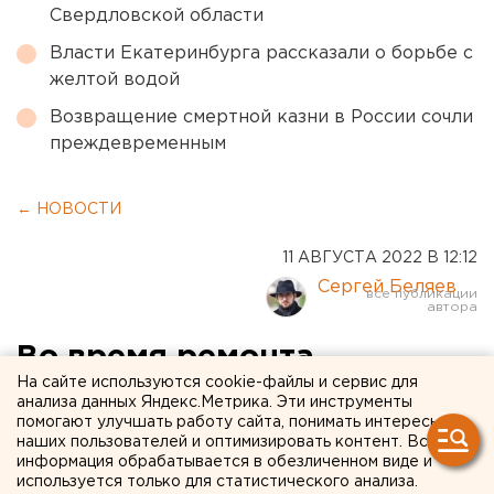
Свердловской области
Власти Екатеринбурга рассказали о борьбе с
желтой водой
Возвращение смертной казни в России сочли
преждевременным
← НОВОСТИ
11 АВГУСТА 2022 В 12:12
Сергей Беляев
Во время ремонта
На сайте используются cookie-файлы и сервис для
Среднеуральской ГРЭС без
анализа данных Яндекс.Метрика. Эти инструменты
помогают улучшать работу сайта, понимать интересы
холодной воды осталась
наших пользователей и оптимизировать контент. Вся
часть домов под
информация обрабатывается в обезличенном виде и
используется только для статистического анализа.