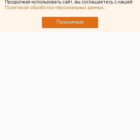
Екатеринбургом
Продолжая использовать сайт, вы соглашаетесь с нашей
Политикой обработки персональных данных
.
Принимаю
© Wikimedia.org
В Среднеуральске после начала ремонтных работ на
местной ГРЭС
часть домов на четыре дня осталась