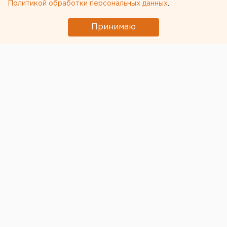
Политикой обработки персональных данных
.
Принимаю
© Фото из открытых источников
Покупатели магазинов
«Пятёрочки»
получили шанс
выиграть автомобиль
и еще более 500 ценных
призов. Торговая сеть запустила новую акцию,
которая будет действовать по всей России, в том