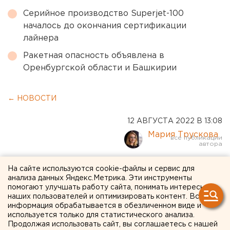
Серийное производство Superjet-100
началось до окончания сертификации
лайнера
Ракетная опасность объявлена в
Оренбургской области и Башкирии
← НОВОСТИ
12 АВГУСТА 2022 В 13:08
Мария Трускова
Самокаты, электроника,
На сайте используются cookie-файлы и сервис для
анализа данных Яндекс.Метрика. Эти инструменты
автомобиль: «Пятёрочка»
помогают улучшать работу сайта, понимать интересы
наших пользователей и оптимизировать контент. Вся
объявила грандиозный
информация обрабатывается в обезличенном виде и
используется только для статистического анализа.
розыгрыш
Продолжая использовать сайт, вы соглашаетесь с нашей