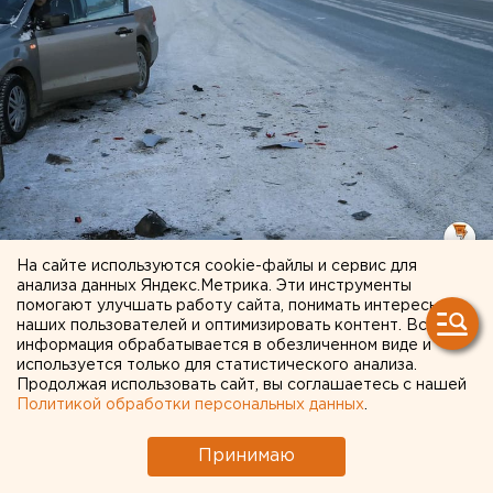
На сайте используются cookie-файлы и сервис для
анализа данных Яндекс.Метрика. Эти инструменты
Россельхознадзор проверил передвижной
помогают улучшать работу сайта, понимать интересы
цирк, на который пожаловались
наших пользователей и оптимизировать контент. Вся
информация обрабатывается в обезличенном виде и
челябинцы
используется только для статистического анализа.
Продолжая использовать сайт, вы соглашаетесь с нашей
16 мая 2022 в 15:21
Политикой обработки персональных данных
.
Принимаю
Общество