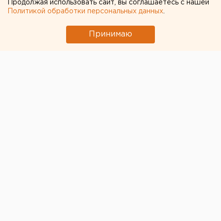
Продолжая использовать сайт, вы соглашаетесь с нашей
«Святогор»
Политикой обработки персональных данных
.
Принимаю
© Фото из открытых источников
В
поселке Баранчинский
(Кушвинский городской
округ Свердловской области) отремонтирован