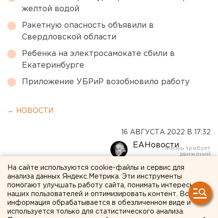
желтой водой
Ракетную опасность объявили в
Свердловской области
Ребенка на электросамокате сбили в
Екатеринбурге
Приложение УБРиР возобновило работу
← НОВОСТИ
16 АВГУСТА 2022 В 17:32
ЕАНовости
На сайте используются cookie-файлы и сервис для
В Баранчинском открыли
анализа данных Яндекс.Метрика. Эти инструменты
помогают улучшать работу сайта, понимать интересы
обновленную автодорогу,
наших пользователей и оптимизировать контент. Вся
информация обрабатывается в обезличенном виде и
проект спонсировал
используется только для статистического анализа.