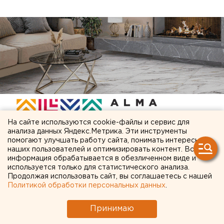
На сайте используются cookie-файлы и сервис для
анализа данных Яндекс.Метрика. Эти инструменты
помогают улучшать работу сайта, понимать интересы
наших пользователей и оптимизировать контент. Вся
ЧИТАЙТЕ ТАКЖЕ:
информация обрабатывается в обезличенном виде и
используется только для статистического анализа.
МИД призвал россиян готовиться к затяжной
Продолжая использовать сайт, вы соглашаетесь с нашей
войне
Политикой обработки персональных данных
.
Чем опасны ракеты «Фламинго», которыми
Принимаю
Украина атаковала тыловые регионы РФ