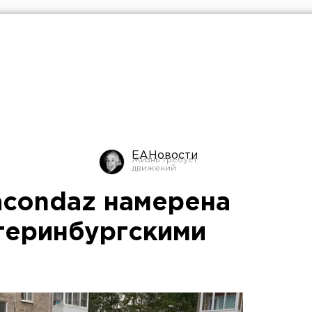
ЕАНовости
acondaz намерена
атеринбургскими