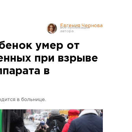
Евгения Чернова
бенок умер от
енных при взрыве
ппарата в
одится в больнице.