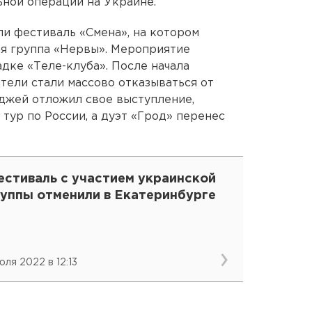
ной операции на Украине.
и фестиваль «Смена», на котором
ая группа «Нервы». Мероприятие
дке «Теле-клуба». После начала
ели стали массово отказываться от
джей отложил свое выступление,
тур по России, а дуэт «Грод» перенес
естиваль с участием украинской
руппы отменили в Екатеринбурге
юля 2022 в 12:13