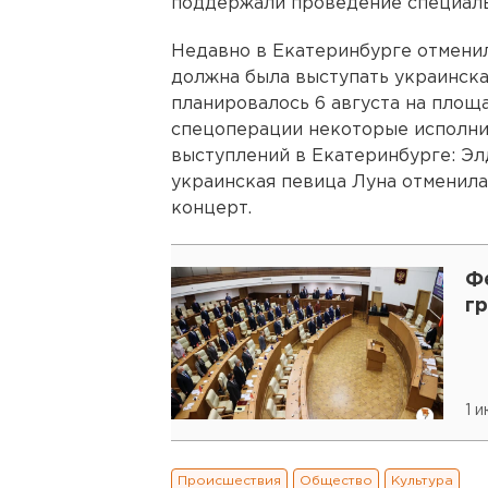
поддержали проведение специаль
Недавно в Екатеринбурге отменил
должна была выступать украинск
планировалось 6 августа на площа
спецоперации некоторые исполнит
выступлений в Екатеринбурге: Эл
украинская певица Луна отменила 
концерт.
Ф
г
1 и
Происшествия
Общество
Культура