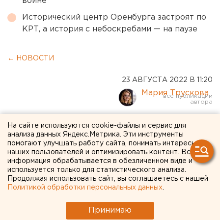
войне
Исторический центр Оренбурга застроят по
КРТ, а история с небоскребами — на паузе
← НОВОСТИ
23 АВГУСТА 2022 В 11:20
Мария Трускова
РЖД заплатили почти
На сайте используются cookie-файлы и сервис для
анализа данных Яндекс.Метрика. Эти инструменты
полмиллиона рублей за
помогают улучшать работу сайта, понимать интересы
наших пользователей и оптимизировать контент. Вся
гибель лосей в Курганской
информация обрабатывается в обезличенном виде и
области
используется только для статистического анализа.
Продолжая использовать сайт, вы соглашаетесь с нашей
Политикой обработки персональных данных
.
Принимаю