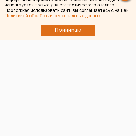
«Дома Афониных» в
используется только для статистического анализа.
Екатеринбурге
Продолжая использовать сайт, вы соглашаетесь с нашей
Политикой обработки персональных данных
.
Принимаю
© Историиекатеринбурга.рф
Вице-президент Ассоциации рестораторов и