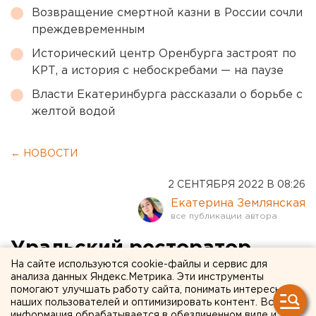
Возвращение смертной казни в России сочли
преждевременным
Исторический центр Оренбурга застроят по
КРТ, а история с небоскребами — на паузе
Власти Екатеринбурга рассказали о борьбе с
желтой водой
← НОВОСТИ
2 СЕНТЯБРЯ 2022 В 08:26
Екатерина Землянская
Уральский ресторатор
На сайте используются cookie-файлы и сервис для
пожаловалась в
анализа данных Яндекс.Метрика. Эти инструменты
помогают улучшать работу сайта, понимать интересы
прокуратуру на состояние
наших пользователей и оптимизировать контент. Вся
информация обрабатывается в обезличенном виде и