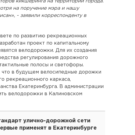
торов кикшеринга на территории города.
отря на поручение мэра и нашу
писан», - заявили корреспонденту в
совете по развитию рекреационных
азработан проект по капитальному
оявятся велодорожки. Для их создания
средства регулирования дорожного
 тактильные полосы и светофоры.
, что в будущем велосипедные дорожки
го рекреационного каркаса,
нства Екатеринбурга. В администрации
ить велодорожки в Калиновском
тандарт улично-дорожной сети
первые применят в Екатеринбурге