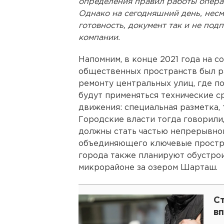
определения правил работы опера
Однако на сегодняшний день, несм
готовность, документ так и не под
компании.
Напомним, в конце 2021 года на 
общественных пространств был р
ремонту центральных улиц, где п
будут применяться технические 
движения: специальная разметка,
Городские власти тогда говорили
должны стать частью непрерывно
объединяющего ключевые простра
города также планируют обустро
микрорайоне за озером Шарташ.
C
в