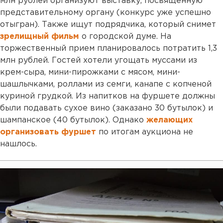
млн рублей организуют выставку, посвященную
представительному органу (конкурс уже успешно
отыгран). Также ищут подрядчика, который снимет
зрелищный фильм
о городской думе. На
торжественный прием планировалось потратить 1,3
млн рублей. Гостей хотели угощать муссами из
крем-сыра, мини-пирожками с мясом, мини-
шашлычками, роллами из семги, канапе с копченой
куриной грудкой. Из напитков на фуршете должны
были подавать сухое вино (заказано 30 бутылок) и
шампанское (40 бутылок). Однако
желающих
организовать фуршет
по итогам аукциона не
нашлось.