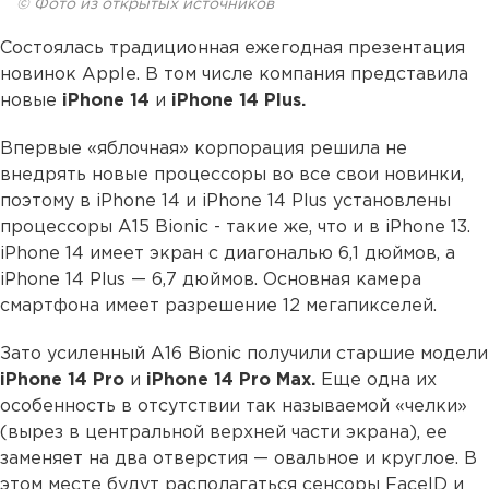
© Фото из открытых источников
Состоялась традиционная ежегодная презентация
новинок Apple. В том числе компания представила
новые
iPhone 14
и
iPhone 14 Plus.
Впервые «яблочная» корпорация решила не
внедрять новые процессоры во все свои новинки,
поэтому в iPhone 14 и iPhone 14 Plus установлены
процессоры A15 Bionic - такие же, что и в iPhone 13.
iPhone 14 имеет экран с диагональю 6,1 дюймов, а
iPhone 14 Plus — 6,7 дюймов. Основная камера
смартфона имеет разрешение 12 мегапикселей.
Зато усиленный A16 Bionic получили старшие модели
iPhone 14 Pro
и
iPhone 14 Pro Max.
Еще одна их
особенность в отсутствии так называемой «челки»
(вырез в центральной верхней части экрана), ее
заменяет на два отверстия — овальное и круглое. В
этом месте будут располагаться сенсоры FaceID и