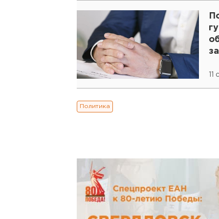
По
г
о
з
11
Политика