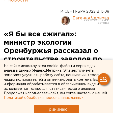
← НОВОСТИ
14 СЕНТЯБРЯ 2022 В 13:08
Евгения Чернова
«Я бы все сжигал»:
министр экологии
Оренбуржья рассказал о
строительстве заводов по
переработке мусора
На сайте используются cookie-файлы и сервис для
анализа данных Яндекс.Метрика. Эти инструменты
помогают улучшать работу сайта, понимать интересы
Первый такой комплекс появится в Оренбурге.
наших пользователей и оптимизировать контент. Вся
информация обрабатывается в обезличенном виде и
используется только для статистического анализа.
Продолжая использовать сайт, вы соглашаетесь с нашей
Политикой обработки персональных данных
.
Принимаю