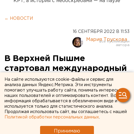
КРТ, а история с небоскребами — на паузе
← НОВОСТИ
16 СЕНТЯБРЯ 2022 В 11:53
Мария Трускова
В Верхней Пышме
стартовал международный
теннисный турнир,
На сайте используются cookie-файлы и сервис для
анализа данных Яндекс.Метрика. Эти инструменты
посвященный памяти
помогают улучшать работу сайта, понимать интересы
наших пользователей и оптимизировать контент. Вся
Владимира Белоглазова.
информация обрабатывается в обезличенном виде и
ФОТО
используется только для статистического анализа.
Продолжая использовать сайт, вы соглашаетесь с нашей
Политикой обработки персональных данных
.
Принимаю