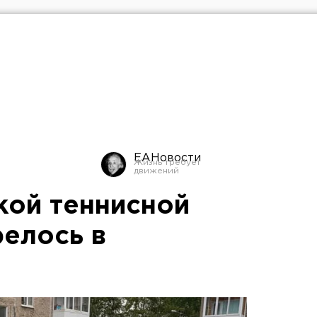
ЕАНовости
кой теннисной
релось в