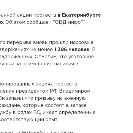
анной акции протеста
в Екатеринбурге
о
. Об этом сообщает "ОВД-инфо"*
ого перерыва вновь прошли массовые
задержаниях не менее
1 386 человек
. В
задержанных. Отметим, что уголовное
вушки за применение насилия в
ионированных акциях протеста
явления президентом РФ Владимиром
н заявил, что призыву на военную
аждане, которые состоят в запасе,
лужбу в рядах ВС, имеет определенные
соответствующий опыт.
ключил «ОВД-инфо» в «реестр