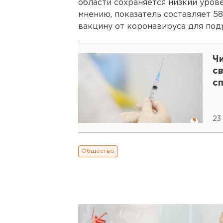
области сохраняется низкий уров
мнению, показатель составляет 58
вакцину от коронавируса для под
Чи
с
с
23
Общество