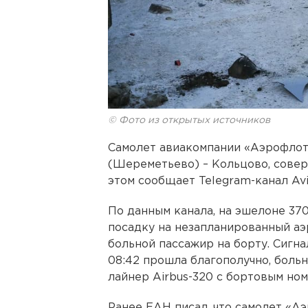
© Фото из открытых источников
Самолет авиакомпании «Аэрофлот
(Шереметьево) – Кольцово, сове
этом сообщает Telegram-канал Avi
По данным канала, на эшелоне 37
посадку на незапланированный аэ
больной пассажир на борту. Сигна
08:42 прошла благополучно, боль
лайнер Airbus-320 с бортовым но
Ранее ЕАН писал, что самолет «А