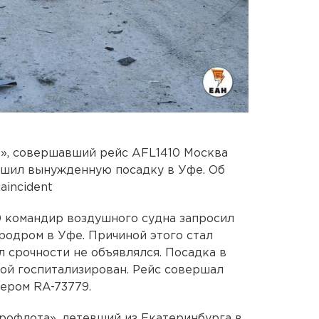
», совершавший рейс AFL1410 Москва
ршил вынужденную посадку в Уфе. Об
aincident
0 командир воздушного судна запросил
родром в Уфе. Причиной этого стал
л срочности не объявлялся. Посадка в
ной госпитализирован. Рейс совершал
мером RA-73779.
эрофлота», летевший из Екатеринбурга в